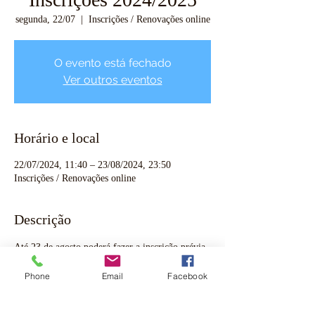
segunda, 22/07
  |  
Inscrições / Renovações online
O evento está fechado
Ver outros eventos
Horário e local
22/07/2024, 11:40 – 23/08/2024, 23:50
Inscrições / Renovações online
Descrição
Até 23 de agosto poderá fazer a inscrição prévia 
do seu educando, beneficiando do valor atual de 
Phone
Email
Facebook
tabela*. Poderá formalizar a inscrição no nosso 
formulário e procedendo ao pagamento de 75€ 
que será deduzido na mensalidade de setembro e 