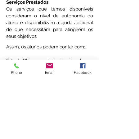
Serviços Prestados
Os serviços que temos disponíveis
consideram o nível de autonomia do
aluno e disponibilizam a ajuda adicional
de que necessitam para atingirem os
seus objetivos.
Assim, os alunos podem contar com:
Estudo Phi
- um estudo direcionado, em
que é o professor quem gere o estudo
Phone
Email
Facebook
e as atividades, podendo ser em grupo
ou individual.
Clube Phi
- um estudo mediatizado,
acompanhado por um psicólogo
educacional e em que o processo de
aprendizagem é construído,
colaborativamente, entre os diferentes
intervenientes, criando ferramentas
claras de aprendizagem e