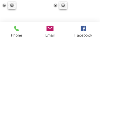
Phone
Email
Facebook
Orientação Vocacional
Terapia de Casal e Familiar
Avaliação Psicológica
Terapia EMDR