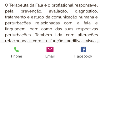
O Terapeuta da Fala é o profissional responsável
pela prevenção, avaliação, diagnóstico,
tratamento e estudo da comunicação humana e
perturbações relacionadas com a fala e
linguagem, bem como das suas respectivas
perturbações. Também lida com alterações
relacionadas com a função auditiva, visual,
cognitiva (incluindo aprendizagem),
oromuscular, deglutição e voz.
Phone
Email
Facebook
Áreas de Intervenção:
Linguagem:
Fonologia, morfologia, sintaxe,
semântica; processamento da
linguagem, incluindo a compreensão e
expressão oral, escrita, gráfica e
gestual; competências de pré-literacia,
literacia e de numeracia.
2. Fala:
Articulação verbal; fluência (ex:
gaguez); voz e ressonância (incluindo
as componentes aerodinâmicas da
respiração).