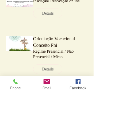
Inscrição/ Renovação online
Details
Orientação Vocacional
Conceito Phi
Regime Presencial / Não
Presencial / Misto
Details
Phone
Email
Facebook
Rastreio de Terapia da Fala
Conceito Phi D&A, Rua de
Moscavide, Nº 8 C, 1990-160
Lisboa
Details