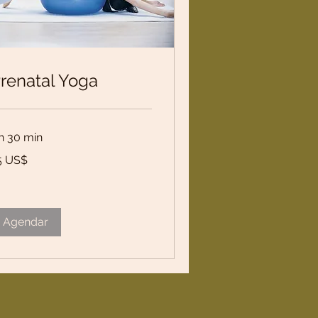
renatal Yoga
 h 30 min
5 US$
lares
s
tados
idos
Agendar