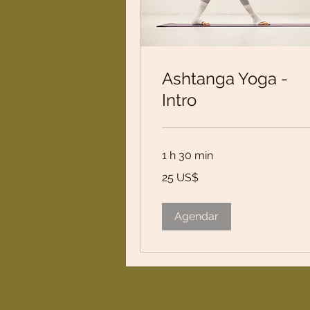
Ashtanga Yoga -
Intro
1 h 30 min
25
25 US$
dólares
dos
Estados
Unidos
Agendar