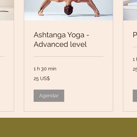
Ashtanga Yoga -
P
Advanced level
1
25
1 h 30 min
2
dó
do
25
Es
25 US$
dólares
Un
dos
Estados
Unidos
Agendar