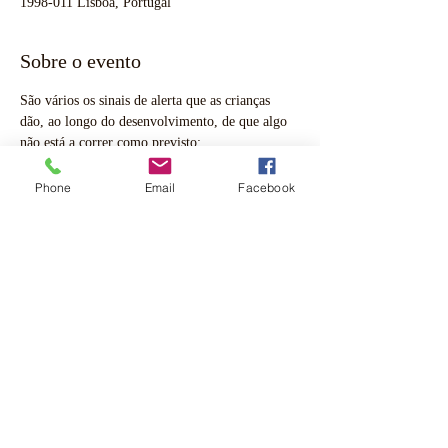
1998-011 Lisboa, Portugal
Sobre o evento
São vários os sinais de alerta que as crianças 
dão, ao longo do desenvolvimento, de que algo 
não está a correr como previsto:
Ausência de vocalizações e não reação aos 
estímulos sonoros durante  o 1º ano de vida.
Phone
Email
Facebook
Não reage ao nome, não brinca e não 
estabelece contacto ocular a partir do 1º ano
Aos 2/3 anos não compreende ordens 
simples, o discurso limita-se à produção de 
palavras isoladas
Aos 3/4 anos tem dificuldades na produção 
de frases e tem um vocabulário reduzido
Aos 4/5 anos não relaciona acontecimentos 
simples e omite /troca sons nas palavras
Saiba Mais >