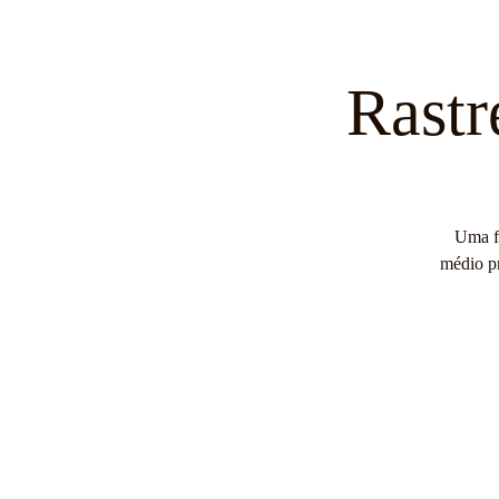
Home
Sobre Nós
Os No
Rastr
Uma fo
médio pr