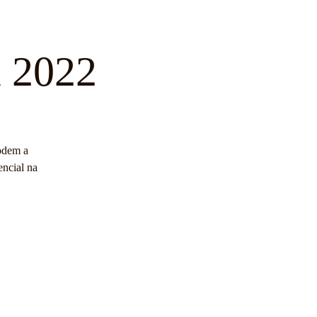
de Social
Contactos
Blog
a 2022
podem a
encial na