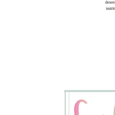
desen
nutri