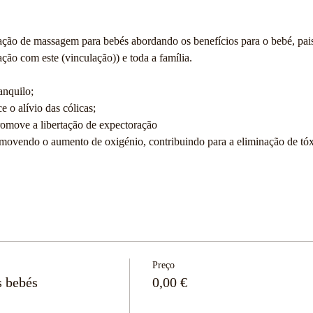
ação de massagem para bebés abordando os benefícios para o bebé, pai
ção com este (vinculação)) e toda a família.
anquilo;
ce o alívio das cólicas;
promove a libertação de expectoração
omovendo o aumento de oxigénio, contribuindo para a eliminação de tóx
Preço
s bebés
0,00 €