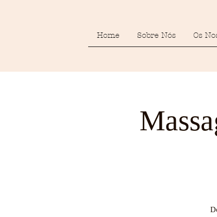
Home
Sobre Nós
Os No
Massag
De