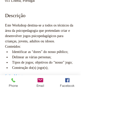
011 Lisboa, Portugal
Descrição
Este Workshop destina-se a todos os técnicos da 
área da psicopedagogia que pretendam criar e 
desenvolver jogos psicopedagógicos para 
crianças, jovens, adultos ou idosos.
Conteúdos: 
Identificar as “dores” do nosso público; 
Delinear as várias personas; 
Tipos de jogos; objetivos do “nosso” jogo; 
Construção do(s) jogo(s); 
Saiba Mais >
Phone
Email
Facebook
Inscrição
Vendas encerradas