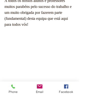
A todos os nossos alunos e professores 
muitos parabéns pelo sucesso do trabalho e 
um muito obrigada por fazerem parte 
(fundamental) desta equipa que está aqui 
para todos vós!
Boas férias. 
Phone
Email
Facebook
Tags:
educação
boas notas
exames