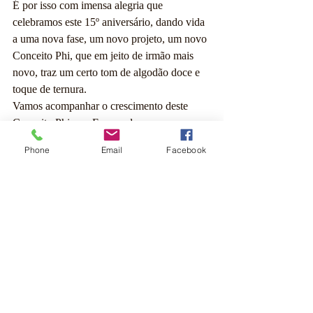
É por isso com imensa alegria que 
celebramos este 15º aniversário, dando vida 
a uma nova fase, um novo projeto, um novo 
Conceito Phi, que em jeito de irmão mais 
novo, traz um certo tom de algodão doce e 
toque de ternura. 
Vamos acompanhar o crescimento deste 
Conceito Phi, um Espaço de 
Desenvolvimento e Aprendizagem que 
Phone
Email
Facebook
embora sendo mais novo, traz consigo o 
reflexo de 15 anos de experiência.
Parabéns a toda a equipa que partilha este 
caminho!
Tags:
Festividades
Infância