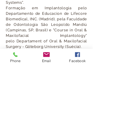
Systems".
Formação em Implantologia pelo
Departamento de
Educacion de Lifecore
Biomedical, INC. (Madrid), pela Faculdade
de Odontologia São Leopoldo
Mandiú
(Campinas, SP, Brasil) e "Course in Oral &
Maxilofacial Implantology"
pelo
Departament of Oral & Maxilofacial
Surgery - Göteborg University (Suécia).
Formação em Endodontia em Santa
Bárbara (Califórnia).
Phone
Email
Facebook
Formação em CA® Clear Aligner pela
Scheu Academy (Alemanha).
Sócio-gerente da empresa Inlogos desde
2009.
Co-responsável pela implementação da
marca “Conceito Phi”, onde desempenha
as funções de diretor clínico.
Exerce medicina dentária generalista,
com especial dedicação à prótese e
implantologia em reabilitação oral.
Publicação de artigos e participação
em
palestras.